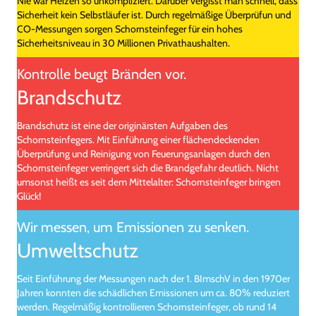
Nie war Heizen so unkompliziert. Darüber vergisst man schnell, dass
Sicherheit kein Selbstläufer ist. Durch regelmäßige Überprüfun und
CO-Messungen sorgen Schornsteinfeger für ein hohes
Sicherheitsniveau in 30 Millionen Privathaushalten.
Kontrolle beugt Bränden vor.
Brandschutz
Brandschutz ist eine der originärsten Aufgaben des
Schornsteinfegers. Mit Einführung einer flächendeckenden
Überprüfung und Reinigung von Feuerungsanlagen durch den
Schornsteinfeger verringert sich die Brandgefahr deutlich. Nicht
umsonst heißt es seit dem Mittelalter: Schornsteinfeger bringen
Glück!
Wir messen, um Emissionen zu senken.
Umweltschutz
Seit Einführung der Messungen nach der 1. BImschV in den 1970er
Jahren konnten die schädlichen Emissionen um ca. 80% reduziert
werden. Regelmäßig kontrollieren Schornsteinfeger, ob rund 14